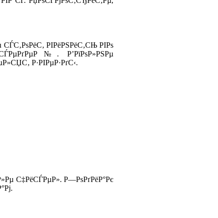
РІР°СЃ. РџРѕСЃРјРѕС‚СЂРёС‚Рµ,
 СЃС‚РѕРёС‚ РІРёРЅРёС‚СЊ РІРѕ
СЃРµРґРµР№. Р’РїРѕР»РЅРµ
Р»СЏС‚ Р·РІРµР·РґС‹.
Р»Рµ С‡РёСЃРµР». Р—РѕРґРёР°Рє
°Рј.