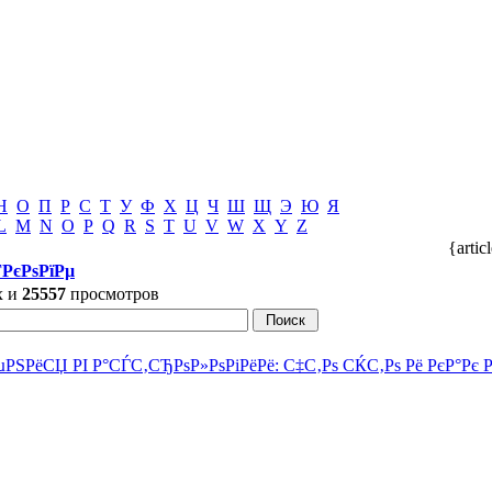
Н
О
П
Р
С
Т
У
Ф
Х
Ц
Ч
Ш
Щ
Э
Ю
Я
L
M
N
O
P
Q
R
S
T
U
V
W
X
Y
Z
{artic
ЃРєРѕРїРµ
х и
25557
просмотров
РЅРёСЏ РІ Р°СЃС‚СЂРѕР»РѕРіРёРё: С‡С‚Рѕ СЌС‚Рѕ Рё РєР°Рє