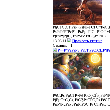
РђСЃС‚СЂРѕР»РѕРіРё СЃС‡РёС‚Р
РѕРґРёР°РєР°. РќРµ РІС‹ РІС‹
РјРѕР¶РµС‚ РѕРЅРё РїСЂР°РІС‹.
13.03.11
Прочесть статью
Страниц :
1
Р—Р°РєРѕРЅ РїСЂРёС‚СЏР¶Рµ
Р§С‚Рѕ РµСЃР»Рё РІС‹ СЃРјРѕР
РјРµС‡С‚С‹, РїСЂРѕСЃС‚Рѕ РёС
РµР¶РµРґРЅРµРІРЅС‹Рј СЂРёС‚Сѓ