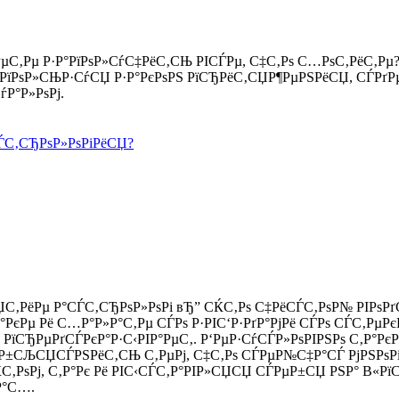
¶РµС‚Рµ Р·Р°РїРѕР»СѓС‡РёС‚СЊ РІСЃРµ, С‡С‚Рѕ С…РѕС‚РёС‚Рµ
ЃРїРѕР»СЊР·СѓСЏ Р·Р°РєРѕРЅ РїСЂРёС‚СЏР¶РµРЅРёСЏ, СЃРґРµ
Р°Р»РѕРј.
ЃС‚СЂРѕР»РѕРіРёСЏ?
ЏС‚РёРµ Р°СЃС‚СЂРѕР»РѕРі вЂ” СЌС‚Рѕ С‡РёСЃС‚РѕР№ РІРѕРґС
РєРµ Рё С…Р°Р»Р°С‚Рµ СЃРѕ Р·РІС‘Р·РґР°РјРё СЃРѕ СЃС‚РµРє
ј РїСЂРµРґСЃРєР°Р·С‹РІР°РµС‚. Р‘РµР·СѓСЃР»РѕРІРЅРѕ С‚Р°Р
РѕР±СЉСЏСЃРЅРёС‚СЊ С‚РµРј, С‡С‚Рѕ СЃРµР№С‡Р°СЃ РјРЅРѕ
С‚РѕРј, С‚Р°Рє Рё РІС‹СЃС‚Р°РІР»СЏСЏ СЃРµР±СЏ РЅР° В«Рї
Р°С….