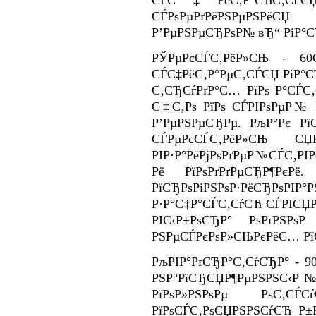
СЃРѕРµРґРёРЅРµРЅРё
Р’РµРЅРµСЂРѕР№ вЂ“ РіР°С
РЎРµРєСЃС‚РёР»СЊ - 60
СЃС‡РёС‚Р°РµС‚СЃСЏ РіР°С
С‚СЂСѓРґР°С… РїРѕ Р°СЃС‚
С‡С‚Рѕ РїРѕ СЃРІРѕРµР№ Р
Р’РµРЅРµСЂРµ. РљР°Рє РїС
СЃРµРєСЃС‚РёР»СЊ СЏРІ
РІР·Р°РёРјРѕРґРµР№СЃС‚РІ
Рё РїРѕРґРґРµСЂР¶РєРё
РїСЂРѕРіРЅРѕР·РёСЂРѕРІ
Р·Р°С‡Р°СЃС‚СѓСЋ СЃРІСЏР
РІС‹Р±РѕСЂР° РѕРґРЅРѕ
РЅРµСЃРєРѕР»СЊРєРёС… Рї
РљРІР°РґСЂР°С‚СѓСЂР° - 9
РЅР°РїСЂСЏР¶РµРЅРЅС‹Р№.
РїРѕР»РЅРѕРµ РѕС‚СЃСѓ
РїРѕСЃС‚РѕСЏРЅРЅСѓСЋ Р±Р