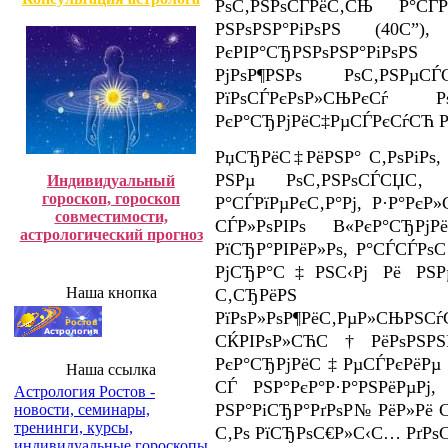
РѕС‚РЅРѕСЃРёС‚СЊ Р°СЃР
РЅРѕРЅР°РіРѕРЅ (40С”)
РєРІР°СЂРЅРѕРЅР°РіРѕРЅ
РјРѕР¶РЅРѕ РѕС‚РЅРµ
РїРѕСЃРєРѕР»СЊРєСѓ 
РєР°СЂРјРёС‡РµСЃРєСѓСЋ Рї
РџСЂРёС‡РёРЅР° С‚РѕРіРѕ, 
РЅРµ РѕС‚РЅРѕСЃСЏС‚
Индивидуальный
гороскоп, гороскоп
Р°СЃРїРµРєС‚Р°Рј, Р·Р°Рє
совместимости,
СЃР»РѕРІРѕ В«РєР°СЂ
астрологический прогноз
РїСЂР°РІРёР»Рѕ, Р°СЃСЃРѕ
РјСЂР°С‡РЅС‹Рј Рё РЅРµРі
Наша кнопка
С‚СЂРёРЅ РґРµР
РїРѕР»РѕР¶РёС‚РµР
СЌРІРѕР»СЋС†РёРѕРЅРЅРѕ
РєР°СЂРјРёС‡РµСЃРєРёРµ 
Наша ссылка
СЃ РЅР°РєР°Р·Р°РЅРёРµР
Астрология Ростов -
РЅР°РіСЂР°РґРѕР№ РёР»Рё 
новости, семинары,
тренинги, курсы,
С‚Рѕ РїСЂРѕС€Р»С‹С… РґРѕ
индивидуальные гороскопы