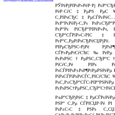
РЎРёРјРІРѕР»РёР·Рј РєР°С
РёР·СѓС‡РµРЅ РµС
С‚РІРѕСЂС‡РµСЃРєРёС….
РєР°РєРёРј-С‚Рѕ РѕР±СЂР°
РєР°Рє РїСЂР°РІРёР»Рѕ,
СЂР°СЃРїР»С‹РІС‡
РєР°С‚РµРіРѕСЂРёСЏРјРё
РІРµСЂРЅС‹РјРё Р
СЃР»РµРґСѓСЋС‰РёРµ 
РєРѕРЅС†РµРЅС‚СЂР°С†Р
РїСѓС‚Рё РІРѕ РёР·Р
РѕСЃРІРѕР±РѕР¶РґРµРЅРёРµ
РіРѕСЃРїРѕРґСЃС‚РІСѓСЋ
РѕС‚Р±СЂР°СЃС‹РІ
РєРѕРЅС†РµРЅС‚СЂР°С†РёСЏ 
РљР°СЂРјРёС‡РµСЃРєРёРµ 
РЅР° С‚Рµ СЃРІСЏР·Рё РІ 
РѕР±С‹С‡РЅРѕ С‚СЏРіР
С‡РµР»РѕРІРµРєСѓ РЅРµРїС