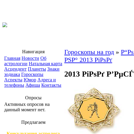
Гороскопы на год
»
Р“Рѕ
Навигация
Главная
Новости
Об
РЅР° 2013 РіРѕРґ
астрологии
Натальная карта
Асцендент
Планеты
Знаки
2013 РіРѕРґ Р’РµС
зодиака
Гороскопы
Аспекты
Юмор
Адреса и
телефоны
Афиша
Контакты
Опросы
Активных опросов на
данный момент нет.
Предлагаем
Консультация астролога