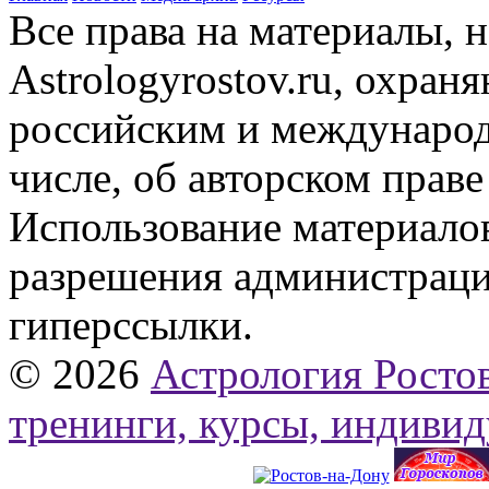
Все права на материалы, 
Astrologyrostov.ru, охран
российским и международ
числе, об авторском прав
Использование материалов
разрешения администраци
гиперссылки.
© 2026
Астрология Ростов
тренинги, курсы, индиви