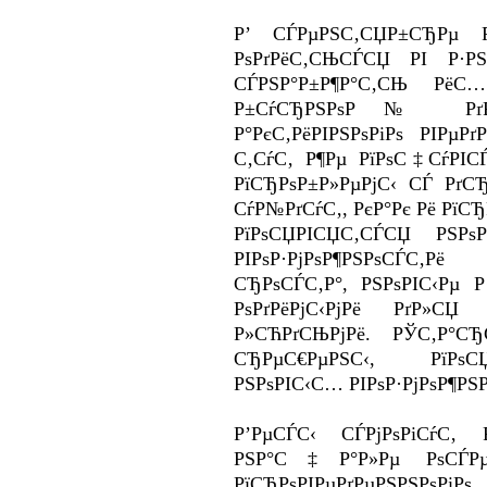
Р’ СЃРµРЅС‚СЏР±СЂРµ Р
РѕРґРёС‚СЊСЃСЏ РІ Р·РЅ
СЃРЅР°Р±Р¶Р°С‚СЊ Рё
Р±СѓСЂРЅРѕР№ РґРµСЏ
Р°РєС‚РёРІРЅРѕРіРѕ РІРµР
С‚СѓС‚ Р¶Рµ РїРѕС‡СѓРІС
РїСЂРѕР±Р»РµРјС‹ СЃ РґСЂ
СѓР№РґСѓС‚, РєР°Рє Рё РїСЂ
РїРѕСЏРІСЏС‚СЃСЏ РЅРѕР
РІРѕР·РјРѕР¶РЅРѕСЃС‚Р
СЂРѕСЃС‚Р°, РЅРѕРІС‹Рµ Р
РѕРґРёРјС‹РјРё РґР»СЏ
Р»СЋРґСЊРјРё. РЎС‚Р°СЂ
СЂРµС€РµРЅС‹, РїРѕСЏ
РЅРѕРІС‹С… РІРѕР·РјРѕР¶РЅ
Р’РµСЃС‹ СЃРјРѕРіСѓС‚ 
РЅР°С‡Р°Р»Рµ РѕСЃРµР
РїСЂРѕРІРµРґРµРЅРЅРѕ