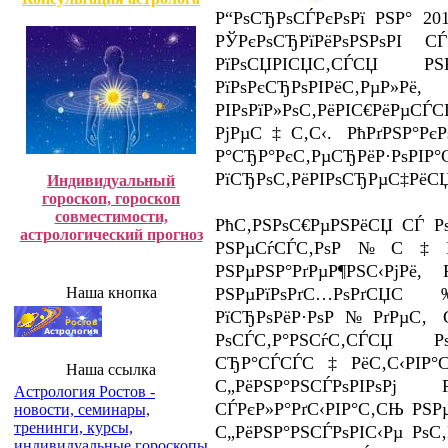
Р“РѕСЂРѕСЃРєРѕРї РЅР° 20
РЎРєРѕСЂРїРёРѕРЅРѕРІ
РїРѕСЏРІСЏС‚СЃСЏ РЅ
РїРѕРєСЂРѕРІРёС‚РµР
РІРѕРїР»РѕС‚РёРІС€РёРµ
РјРµС‡С‚С‹. РћРґРЅР°Рє
Р°СЂР°РєС‚РµСЂРёР·РѕР
РїСЂРѕС‚РёРІРѕСЂРµС‡РёСЏ
Индивидуальный
гороскоп, гороскоп
совместимости,
РћС‚РЅРѕС€РµРЅРёСЏ СЃ Р
астрологический прогноз
РЅРµСѓСЃС‚РѕР№С‡РёРІ
РЅРµРЅР°РґРµР¶РЅС‹РјР
РЅРµРїРѕРґС…РѕР
Наша кнопка
РїСЂРѕРёР·РѕР№РґРµС‚ С
РѕСЃС‚Р°РЅСѓС‚СЃСЏ 
СЂР°СЃСЃС‡РёС‚С‹РІР°С
Наша ссылка
С„РёРЅР°РЅСЃРѕРІРѕРј
Астрология Ростов -
СЃРєР»Р°РґС‹РІР°С‚СЊ РЅР
новости, семинары,
тренинги, курсы,
С„РёРЅР°РЅСЃРѕРІС‹Рµ РѕС
индивидуальные гороскопы