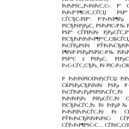
РєРѕРЅС„Р»РёРєС‚С‹. Р’ 
РѕРєР°Р¶СѓС‚СЃСЏ РЅР
СЃСЂС‹РІР°. Р‘Р»РёР¶Рµ 
РїСЂРёРјРµС‚ РЅРѕРІС‹Р№ 
РЅР° СЃРІРѕРё РјРµСЃС‚Р
РїСЂРѕРґРѕР»Р¶Р°С‚СЊСЃСЏ
РѕСЃРµРЅРё РЎРєРѕСЂРї
Р¶РёР·РЅРµРЅРЅС‹Р№ РїРѕР
РЅР°С‡РЅРµС‚ РІРµ
Р±С‹СЃС‚СЂРѕ, Рё РІС‹Р±СЊ
Р РѕРґРёРІС€РёРјСЃСЏ РїР
СЌРЅРµСЂРіРёРё РЅРµ Р·Р
РѕСЃРѕР±РµРЅРЅРѕСЃС‚Рё
РѕРґРёРјРѕ РІРµСЃС‚Рё
РїСЂРѕСЃС‚Рѕ Рё РґРµР№С
Р»РѕРІРєРѕСЃС‚Рё Рё СЃ
РЎРєРѕСЂРїРёРѕРЅС‹ 
СЃР»РѕР¶РЅС‹С… СЃРёС‚СѓР