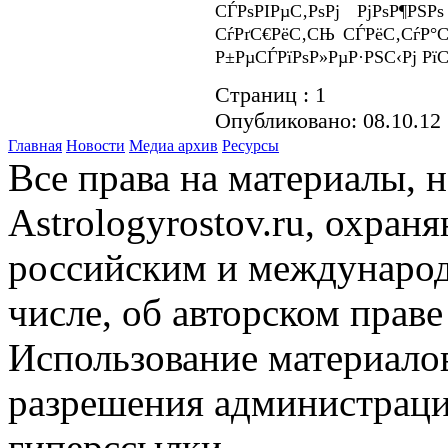
СЃРѕРІРµС‚РѕРј РјРѕР¶Р
СѓРґС€РёС‚СЊ СЃРёС‚СѓР°С
Р±РµСЃРїРѕР»РµР·РЅС‹Рј РїС
Страниц :
1
Опубликовано: 08.10.12
Главная
Новости
Медиа архив
Ресурсы
Все права на материалы, 
Astrologyrostov.ru, охран
российским и международ
числе, об авторском прав
Использование материалов
разрешения администраци
гиперссылки.