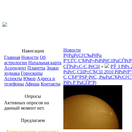
Новости
Навигация
РўРµРєСѓС‰РёРµ
Главная
Новости
Об
Р°СЃС‚СЂРѕР»РѕРіРёС‡РµСЃРєР
астрологии
Натальная карта
СЃРѕР±С‹С‚РёСЏ
»
РЎ 3 РїРѕ 
Асцендент
Планеты
Знаки
РѕРєС‚СЏР±СЂСЏ 2010 РіРѕРґР°
зодиака
Гороскопы
С‚СЂР°РЅР·РёС‚ РњРµСЂРєСѓ
Аспекты
Юмор
Адреса и
РїРѕ Р’РµСЃР°Рј
телефоны
Афиша
Контакты
Опросы
Активных опросов на
данный момент нет.
Предлагаем
Консультация астролога