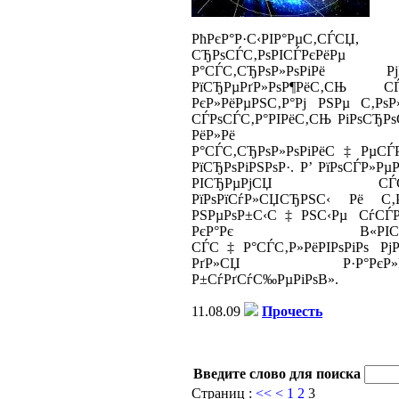
РћРєР°Р·С‹РІР°РµС‚СЃСЏ,
СЂРѕСЃС‚РѕРІСЃРєРёРµ
Р°СЃС‚СЂРѕР»РѕРіРё РјР
РїСЂРµРґР»РѕР¶РёС‚СЊ СЃР
РєР»РёРµРЅС‚Р°Рј РЅРµ С‚Рѕ
СЃРѕСЃС‚Р°РІРёС‚СЊ РіРѕСЂРѕ
РёР»Рё
Р°СЃС‚СЂРѕР»РѕРіРёС‡РµС
РїСЂРѕРіРЅРѕР·. Р’ РїРѕСЃР»Рµ
РІСЂРµРјСЏ СЃС‚Р
РїРѕРїСѓР»СЏСЂРЅС‹ Рё С‚Р
РЅРµРѕР±С‹С‡РЅС‹Рµ СѓСЃР»
РєР°Рє В«РІС‹Р±
СЃС‡Р°СЃС‚Р»РёРІРѕРіРѕ РјР
РґР»СЏ Р·Р°РєР»Р°Р
Р±СѓРґСѓС‰РµРіРѕВ».
11.08.09
Прочесть
Введите слово для поиска
Страниц :
<<
<
1
2
3