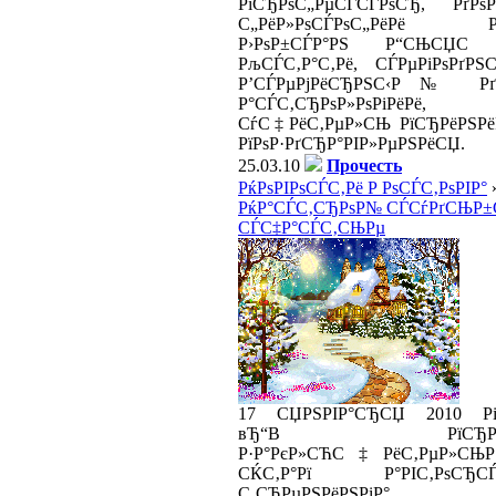
РїСЂРѕС„РµСЃСЃРѕСЂ, РґРѕР
С„РёР»РѕСЃРѕС„РёРё Рі
Р›РѕР±СЃР°РЅ Р“СЊСЏ
РљСЃС‚Р°С‚Рё, СЃРµРіРѕРґРЅ
Р’СЃРµРјРёСЂРЅС‹Р№ Рґ
Р°СЃС‚СЂРѕР»РѕРіРёРё,
СѓС‡РёС‚РµР»СЊ РїСЂРёРЅРёР
РїРѕР·РґСЂР°РІР»РµРЅРёСЏ.
25.03.10
Прочесть
РќРѕРІРѕСЃС‚Рё Р РѕСЃС‚РѕРІР°
РќР°СЃС‚СЂРѕР№ СЃСѓРґСЊР±С
СЃС‡Р°СЃС‚СЊРµ
17 СЏРЅРІР°СЂСЏ 2010 Рі
вЂ“В РїСЂРѕС€
Р·Р°РєР»СЋС‡РёС‚РµР»СЊ
СЌС‚Р°Рї Р°РІС‚РѕСЂСЃР
С‚СЂРµРЅРёРЅРіР°