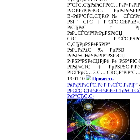
Р°СЃС‚СЂРѕРїСЃРёС…РѕР»РѕРіР
Р›СЋРґРјРёР»С‹ РџРѕРїР
В«РќР°СЃС‚СЂРѕР№ СЃСѓР
РЅР° СЃС‡Р°СЃС‚СЊРµВ
РїСЂРѕС†РµСЃ
РѕР±СЃСѓР¶РґРµРЅРёСЏ
СѓС‡Р°СЃС‚РЅРёРєР
С‚СЂРµРЅРёРЅРіР° Р
РѕР±РѕР±С‰РµРЅВ РѕР
РїРѕР»СЊР·РѕРІР°РЅРёСЏ
Р·РЅР°РЅРёСЏРјРё Рё РЅР°РІС‹Р
РїРѕР»СѓС‡РµРЅРЅС‹РјР
РІСЃРµС… 3-С… СЌС‚Р°РїР°С…
19.01.10
Прочесть
РќРѕРІРѕСЃС‚Рё Р РѕСЃС‚РѕРІР°
РђСЃС‚СЂРѕР»РѕРіРё СЂРёСЃС
РєР°СЂС‚С‹