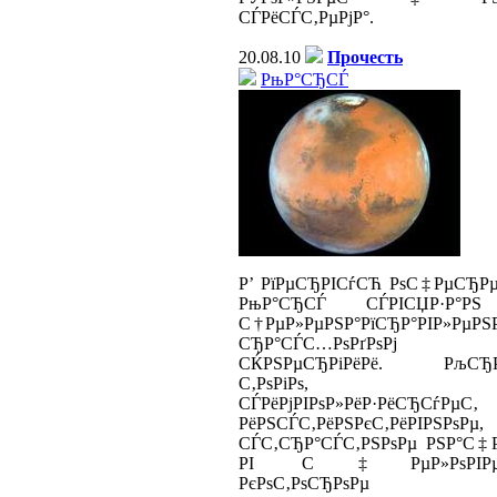
СЃРёСЃС‚РµРјР°.
20.08.10
Прочесть
РњР°СЂСЃ
Р’ РїРµСЂРІСѓСЋ РѕС‡РµСЂР
РњР°СЂСЃ СЃРІСЏР·Р°Р
С†РµР»РµРЅР°РїСЂР°РІР»РµРЅР
СЂР°СЃС…РѕРґРѕРј
СЌРЅРµСЂРіРёРё. РљСЂРѕ
С‚РѕРіРѕ, Р
СЃРёРјРІРѕР»РёР·РёСЂСѓРµС‚
РёРЅСЃС‚РёРЅРєС‚РёРІРЅРѕРµ,
СЃС‚СЂР°СЃС‚РЅРѕРµ РЅР°С‡Р
РІ С‡РµР»РѕРІРµР
РєРѕС‚РѕСЂРѕРµ