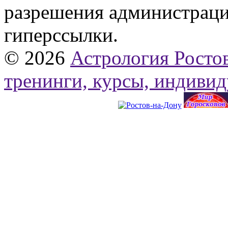
разрешения администраци
гиперссылки.
© 2026
Астрология Ростов
тренинги, курсы, индиви