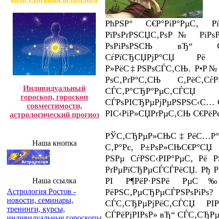
РћРЅР° С€Р°РіР°РµС‚ Р
РїРѕРґРЅСЏС‚РѕР№ РіРѕ
РѕРіРѕРЅСЊ вЂ“ СЏС
СѓРїСЂСЏРјР°СЏ Рё СЃ
Р»РёС‡РЅРѕСЃС‚СЊ. Р•Р№ 
РѕС‚РґР°С‚СЊ С‚РёС‚
Индивидуальный
СЃС‚Р°СЂР°РµС‚СЃС
гороскоп, гороскоп
СЃРѕРІСЂРµРјРµРЅРЅС‹С… 
совместимости,
РІС‹РіР»СЏРґРµС‚СЊ С€РёР
астрологический прогноз
РЎС‚СЂРµР»СЊС‡РёС…Р°, 
Наша кнопка
С‚Р°Рє, Р±РѕР»СЊС€Р°СЏ Р
РЅРµ СѓРЅС‹РІР°РµС‚ Рё Р
РґРµРїСЂРµСЃСЃРёСЏ. Рђ Р
РІ Р¶РёР·РЅРё РµС‰Р
Наша ссылка
РёРЅС‚РµСЂРµСЃРЅРѕРіР
Астрология Ростов -
новости, семинары,
СЃС‚СЂРµРјРёС‚СЃСЏ РІ
тренинги, курсы,
СЃРёРјРІРѕР» вЂ“ СЃС‚СЂРµ
индивидуальные гороскопы