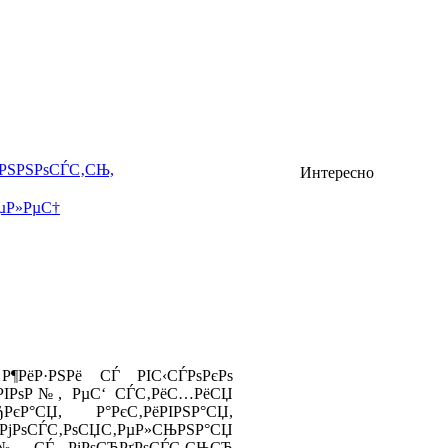
°РЅРЅРѕСЃС‚СЊ,
Интересно
µР»РµС†
 Р¶РёР·РЅРё СЃ РІС‹СЃРѕРєРѕ
ѕРІРѕР№, РµС‘ СЃС‚РёС…РёСЏ
Р°СЏ, Р°РєС‚РёРІРЅР°СЏ,
јРѕСЃС‚РѕСЏС‚РµР»СЊРЅР°СЏ
№ СЃ РіРѕСЂРґРѕСЃС‚СЊСЋ