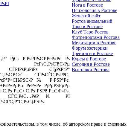
РѕРІ
Йога в Ростове
Психология в Ростове
Женский сайт
Ростов аномальный
Таро в Ростове
Клуб Таро Ростов
Фотрепортажи Ростова
Медитации в Ростове
Форум эзотерики
Тренинги в Ростове
С‚Р° РјС‹ РіРѕРІРѕСЂРёР»Рё Рѕ
Курсы в Ростове
, РєРѕС‚РѕСЂС‹Рµ
Сегодня в Ростове
С‚ СЃРІРѕРµРіРѕ СЂРѕРґР°
Выставки Ростова
ѕС‚РѕСЂС‹С… СЃРѕСЃС‚РѕРёС‚
РєР°Р»СЊРЅС‹Р№ Р·РЅР°Рє.
±РѕР»РµРµ РёР»Рё РјРµРЅРµРµ
‡С‚Рѕ Р±С‹ С‚Рѕ РЅРё Р±С‹Р»Рѕ,
РєРѕ СЃС‚РёС…РёР№ РІ
РѕСЃС‚Р°С‚РѕС‡РЅРѕ.
аконодательством, в том числе, об авторском праве и смежных