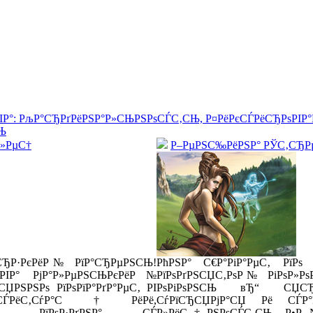
ІР°: РљР°СЂРґРёРЅР°Р»СЊРЅРѕСЃС‚СЊ, Р¤РёРєСЃРёСЂРѕРІР
Њ
Р»РµС†
Р–РµРЅС‰РёРЅР° РЎС‚СЂР
µСЂР·РєРёР№ РїР°СЂРµРЅСЊ!
РћРЅР° С€Р°РіР°РµС‚ РїРѕ
ІР° РјР°Р»РµРЅСЊРєРёР№
РїРѕРґРЅСЏС‚РѕР№ РіРѕР»Р
РЅРЅРѕ РїРѕРїР°РґР°РµС‚ РІ
РѕРіРѕРЅСЊ вЂ“ СЏСЂРє
µ СЃРёС‚СѓР°С†РёРё,
СѓРїСЂСЏРјР°СЏ Рё СЃР°Р
РґРѕ РїРѕР·РґРЅР° СЃ
Р»РёС‡РЅРѕСЃС‚СЊ. Р•Р