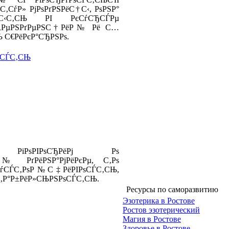
ёС‚СѓР» РјРѕРґРЅРёС†С‹, РѕРЅР°
±С‹С‚СЊ РІ РєСѓСЂСЃРµ
С‚РµРЅРґРµРЅС†РёР№ Рё С…
Њ С€РёРєР°СЂРЅРѕ.
ѕСЃС‚СЊ
РіРѕРІРѕСЂРёРј Рѕ
Р№ РґРёРЅР°РјРёРєРµ, С‚Рѕ
ј СѓСЃС‚РѕР№С‡РёРІРѕСЃС‚СЊ,
С‚Р°Р±РёР»СЊРЅРѕСЃС‚СЊ.
Ресурсы по саморазвитию
Эзотерика в Ростове
Ростов эзотерический
Магия в Ростове
Здоровье в Ростове